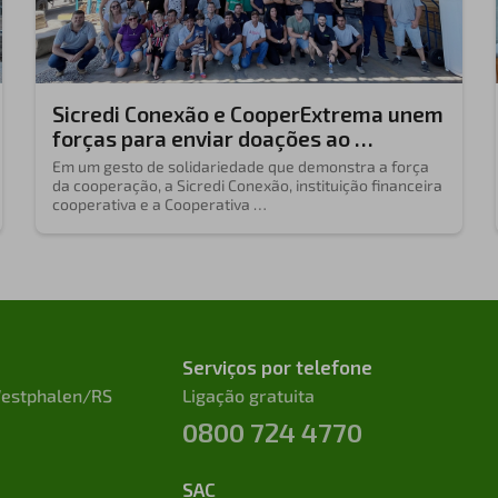
Sicredi Conexão e CooperExtrema unem
forças para enviar doações ao …
Em um gesto de solidariedade que demonstra a força
da cooperação, a Sicredi Conexão, instituição financeira
cooperativa e a Cooperativa …
Serviços por telefone
 Westphalen/RS
Ligação gratuita
0800 724 4770
SAC