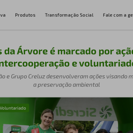
iva
Produtos
Transformação Social
Fale com a g
 da Árvore é marcado por açã
intercooperação e voluntariad
ão e Grupo Creluz desenvolveram ações visando m
a preservação ambiental
Voluntariado