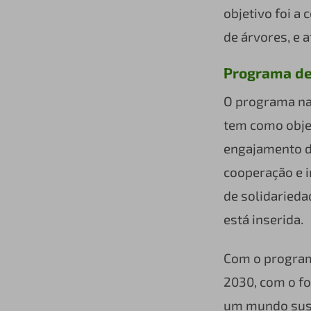
objetivo foi a
de árvores, e 
Programa de
O programa nas
tem como obje
engajamento do
cooperação e i
de solidarieda
está inserida.
Com o program
2030, com o f
um mundo sust