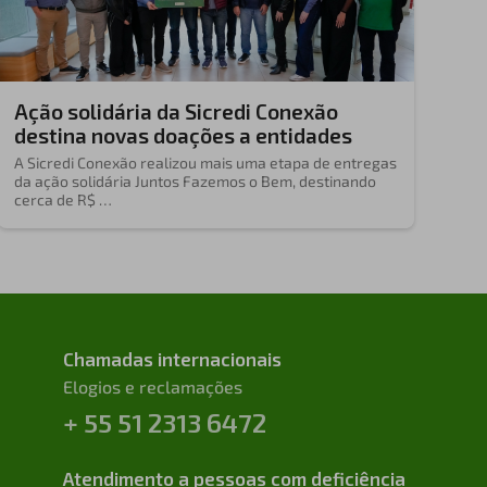
Ação solidária da Sicredi Conexão
destina novas doações a entidades
A Sicredi Conexão realizou mais uma etapa de entregas
da ação solidária Juntos Fazemos o Bem, destinando
cerca de R$ …
Chamadas internacionais
Elogios e reclamações
+ 55 51 2313 6472
Atendimento a pessoas com deficiência