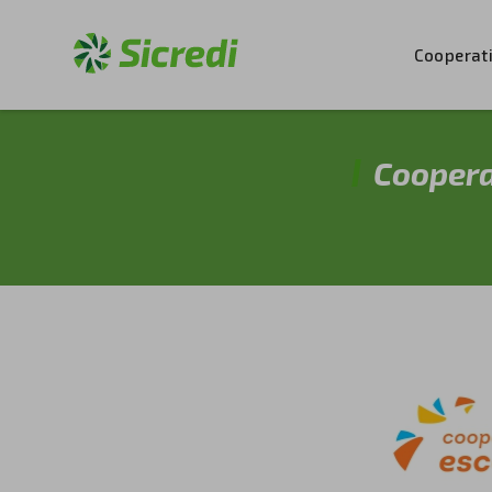
Cooperat
Coopera
⠀⠀⠀⠀⠀⠀⠀⠀