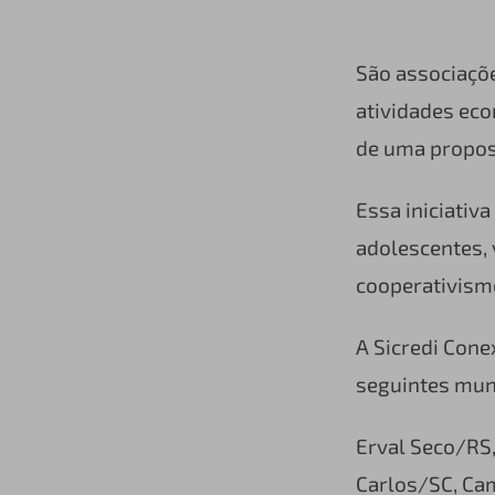
São associaçõ
atividades eco
de uma propost
Essa iniciativ
adolescentes, 
cooperativism
A Sicredi Cone
seguintes muni
Erval Seco/RS,
Carlos/SC, Ca