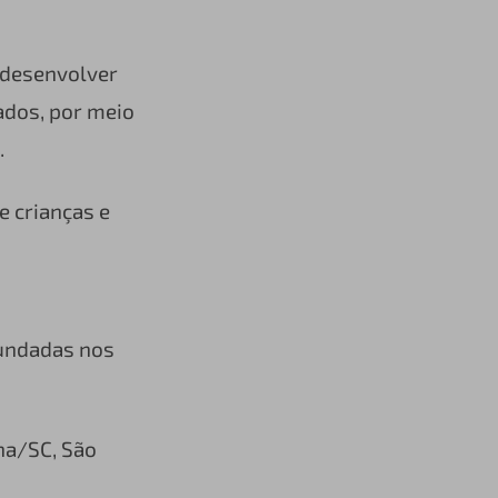
 desenvolver
ados, por meio
.
e crianças e
fundadas nos
ha/SC, São