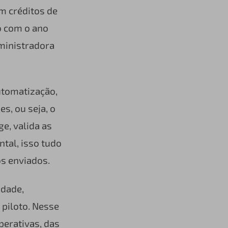
m créditos de
o com o ano
ministradora
utomatização,
s, ou seja, o
e, valida as
tal, isso tudo
s enviados.
idade,
 piloto. Nesse
perativas, das