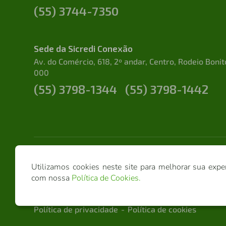
(55) 3744-7350
Sede da Sicredi Conexão
Av. do Comércio, 618, 2º andar, Centro, Rodeio Boni
000
(55) 3798-1344
(55) 3798-1442
Utilizamos cookies neste site para melhorar sua expe
com nossa
Política de Cookies
.
Sicredi Conexão @ 2026 - Todos os direitos reserva
Política de privacidade
Política de cookies