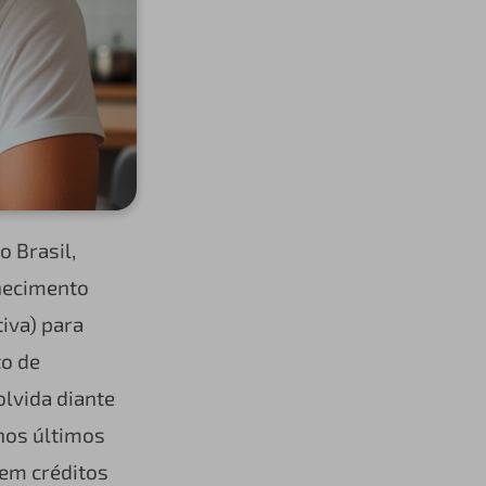
o Brasil,
hecimento
tiva) para
to de
olvida diante
nos últimos
 em créditos