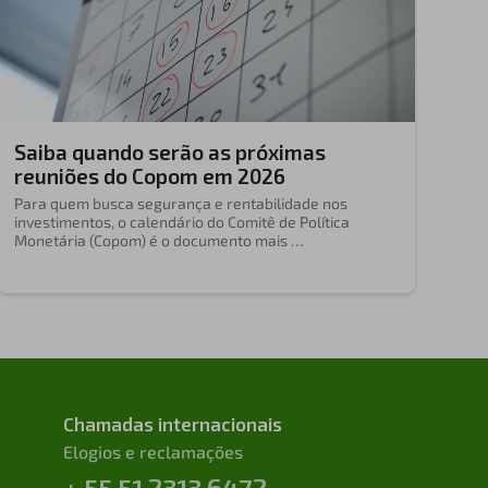
Saiba quando serão as próximas
reuniões do Copom em 2026
Para quem busca segurança e rentabilidade nos
investimentos, o calendário do Comitê de Política
Monetária (Copom) é o documento mais …
Chamadas internacionais
Elogios e reclamações
+ 55 51 2313 6472