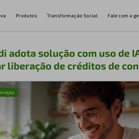
iva
Produtos
Transformação Social
Fale com a g
di adota solução com uso de I
r liberação de créditos de co
erviços