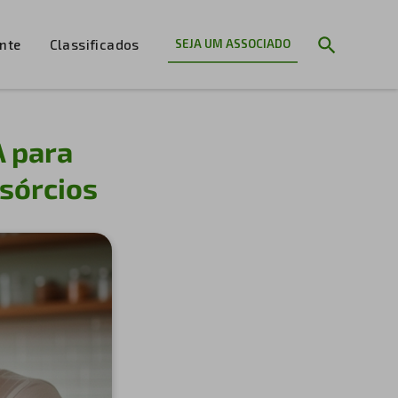
ente
Classificados
SEJA UM ASSOCIADO
A para
nsórcios