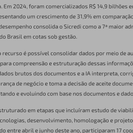
. Em 2024, foram comercializados R$ 14,9 bilhões e
resentando um crescimento de 31,9% em comparaçã
 desempenho consolida o Sicredi como a 7ª maior ad
do Brasil em cotas sob gestão.
 recurso é possível consolidar dados por meio de a
A para compreensão e estruturação dessas informaçõe
dados brutos dos documentos e a IA interpreta, corrig
rança de negócio e toma a decisão de aceite documen
ntando e evoluindo com base nos documentos e dado
estruturado em etapas que incluíram estudo de viabil
ecnologias, desenvolvimento, homologação e projeto
ado entre abril e junho deste ano, participaram 17 coo