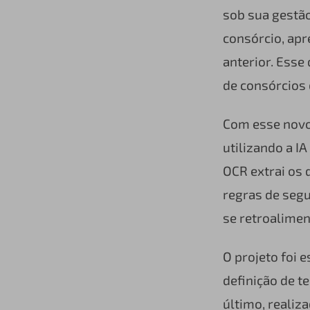
sob sua gestão
consórcio, ap
anterior. Esse
de consórcios 
Com esse novo
utilizando a I
OCR extrai os 
regras de segu
se retroalime
O projeto foi 
definição de t
último, realiz