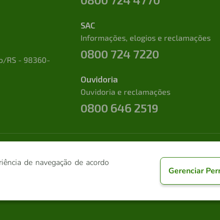
SAC
Informações, elogios e reclamações
0800 724 7220
to/RS - 98360-
Ouvidoria
Ouvidoria e reclamações
0800 646 2519
riência de navegação de acordo
Gerenciar Per
dos