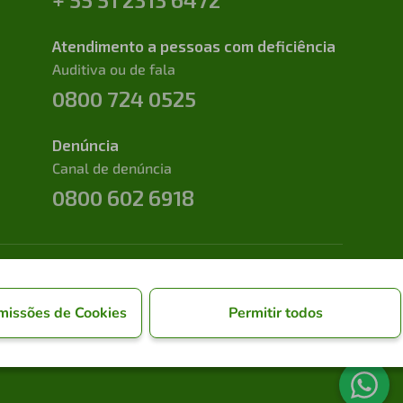
Atendimento a pessoas com deficiência
Auditiva ou de fala
0800 724 0525
Denúncia
Canal de denúncia
0800 602 6918
missões de Cookies
Permitir todos
Desenvolvido na
Tuhl Software