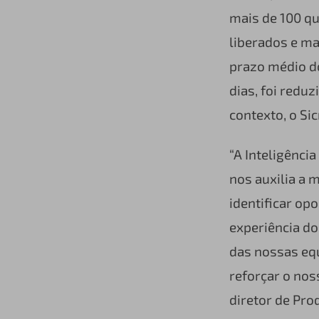
mais de 100 q
liberados e ma
prazo médio d
dias, foi reduz
contexto, o Si
“A Inteligênci
nos auxilia a 
identificar o
experiência do
das nossas eq
reforçar o nos
diretor de Pro