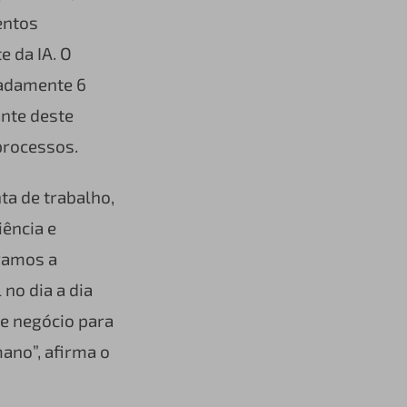
entos
 da IA. O
madamente 6
ante deste
processos.
ta de trabalho,
iência e
ramos a
no dia a dia
e negócio para
ano”, afirma o