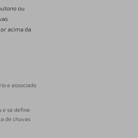
outono ou
vas
lor acima da
rio e associado
 e se define
ça de chuvas