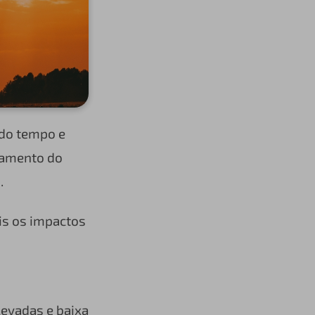
 do tempo e
rtamento do
o.
ais os impactos
levadas e baixa