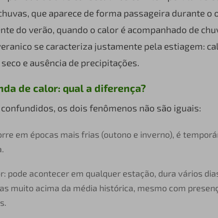
chuvas, que aparece de forma passageira durante o 
ente do verão, quando o calor é acompanhado de chu
veranico se caracteriza justamente pela estiagem: ca
 seco e ausência de precipitações.
nda de calor: qual a diferença?
confundidos, os dois fenômenos não são iguais:
orre em épocas mais frias (outono e inverno), é temporá
a.
r: pode acontecer em qualquer estação, dura vários dias
as muito acima da média histórica, mesmo com presen
s.