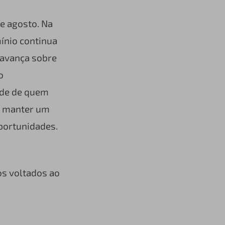
de agosto. Na
ínio continua
e avança sobre
o
ade de quem
e manter um
portunidades.
s voltados ao