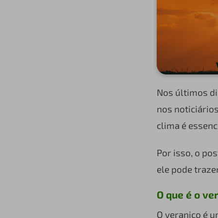
Nos últimos d
nos noticiário
clima é essenc
Por isso, o po
ele pode traze
O que é o ve
O veranico é u