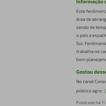
Informação 
Este fenômeno 
área de abrang
sendo de tempo
o país e espal
Sul. Fenômeno
trabalha no c
bom planejame
Gostou dess
No canal Cone
público agro.
Publicado há 1