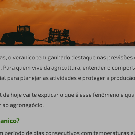
ias, o veranico tem ganhado destaque nas previsões
s. Para quem vive da agricultura, entender o compo
ial para planejar as atividades e proteger a produçã
st de hoje vai te explicar o que é esse fenômeno e qu
r ao agronegócio.
ranico?
m período de dias consecutivos com temperaturas e