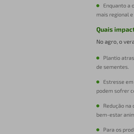
Enquanto a o
mais regional e
Quais impact
No agro, o ver
Plantio atra
de sementes.
Estresse em 
podem sofrer co
Redução na d
bem-estar anim
Para os prod