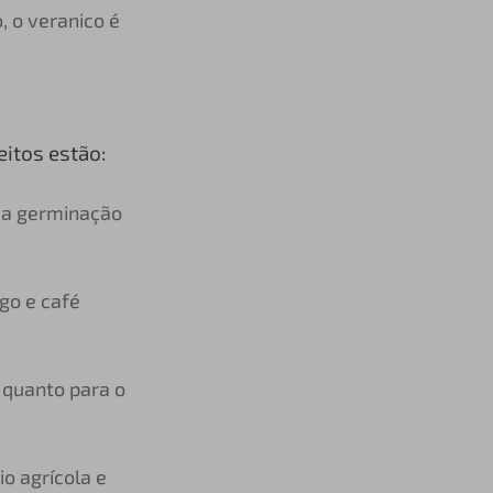
, o veranico é
eitos estão:
a a germinação
go e café
 quanto para o
io agrícola e